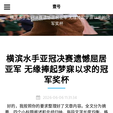
壹号
首页
精品项目
横滨水手亚冠决赛遗憾屈居亚军 无缘捧起梦寐以求的冠
军奖杯
横滨水手亚冠决赛遗憾屈居
亚军 无缘捧起梦寐以求的冠
军奖杯
2026-06-06 11:31:34
好的，我按照你的要求整理好了文章内容。全文分为摘
要、四个小标题阐述和总结归纳，每段文字长度均衡，格