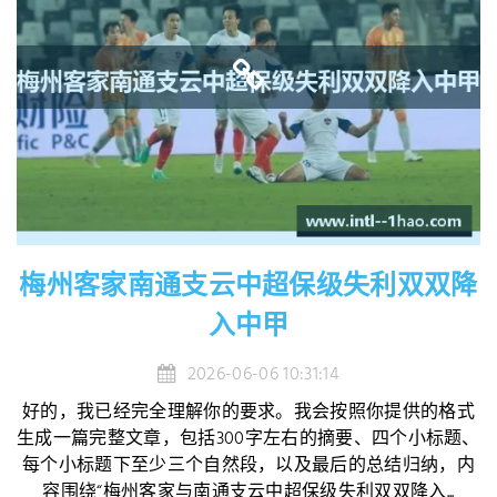
梅州客家南通支云中超保级失利双双降
入中甲
2026-06-06 10:31:14
好的，我已经完全理解你的要求。我会按照你提供的格式
生成一篇完整文章，包括300字左右的摘要、四个小标题、
每个小标题下至少三个自然段，以及最后的总结归纳，内
容围绕“梅州客家与南通支云中超保级失利双双降入...