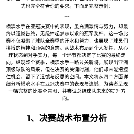
式也完全符合你的要求。下面是完整示例：
---
横滨水手在亚冠决赛中的表现，虽充满激情与努力，却最
终以遗憾告终，无缘捧起梦寐以求的冠军奖杯。这一场比
赛不仅凝聚了球队全赛季的汗水和努力，也展现了球员们
拼搏的精神和顽强的意志。从战术布局到个人发挥，从心
理状态到对手实力，每一个环节都决定了比赛的最终走
向。纵观整个赛季，横滨水手一路过关斩将，展现出亚洲
顶级球队的风采，但在决赛的关键时刻，他们却未能把握
住机会，留下了遗憾与反思的空间。本文将从四个方面详
细分析横滨水手在亚冠决赛中的表现与遗憾，为读者呈现
一幅完整的比赛全景图，并尝试总结球队未来的提升方
向。
1、决赛战术布置分析