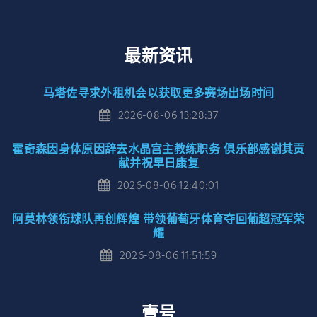
最新资讯
马塔佐寻求外租机会以获取更多赛场出场时间
2026-08-06 13:28:37
霍奇森因身体原因辞去水晶宫主教练职务 俱乐部感谢其贡
献并祝早日康复
2026-08-06 12:40:01
阿莫林领衔球队再创辉煌 带领葡萄牙体育夺回葡超冠军荣
耀
2026-08-06 11:51:59
壹号