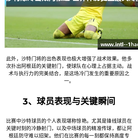
此外，沙特门将的出色表现也极大增强了战术效果。他多
次扑出阿根廷的关键射门，使球队在心理上占据主动。战
术与执行力的完美结合，是这场冷门发生的重要原因之
一。
3、球员表现与关键瞬间
比赛中沙特球员的个人表现堪称惊艳。尤其是锋线球员在
关键时刻的冷静射门，以及中场球员的精准传球，都让阿
根廷防守难以招架。他们在比赛的每一刻都保持高度专