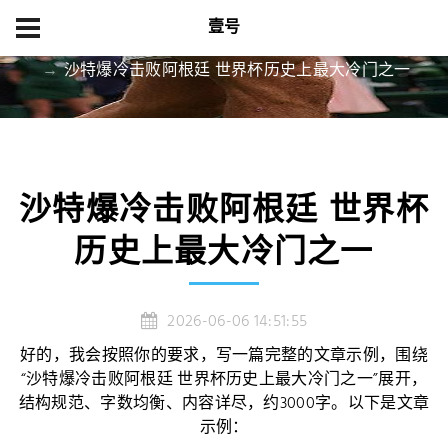
壹号
首页
精品项目
沙特爆冷击败阿根廷 世界杯历史上最大冷门之一
沙特爆冷击败阿根廷 世界杯
历史上最大冷门之一
2026-06-06 14:51:55
好的，我会按照你的要求，写一篇完整的文章示例，围绕
“沙特爆冷击败阿根廷 世界杯历史上最大冷门之一”展开，
结构规范、字数均衡、内容详尽，约3000字。以下是文章
示例：