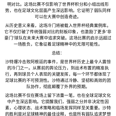
明对比。这场比赛不仅影响了世界杯积分和小组出线形
势，也在足球文化层面产生深远影响。它证明了弱队同样
可以在大赛中创造奇迹。
从历史意义来看，这场冷门将被载入世界杯经典案例库。
它不仅打破了传统强弱对比的刻板印象，也激励了更多“非
豪门”球队在未来大赛中追求突破。这场比赛的启示远超过
一场胜负，它象征着足球精神中的无限可能性。
总结：
沙特爆冷击败阿根廷的事件，是世界杯历史上最令人震惊
的冷门之一。从赛前的舆论压力，到战术布置的精准执
行，再到球员个人表现的关键发挥，每一个环节都体现了
足球比赛的不可预测性。沙特通过冷静、坚韧和高效的团
队协作，彻底颠覆了外界的预期。
这场比赛不仅在赛场上留下浓重一笔，也在全球足球文化
中产生深远影响。它提醒我们，强弱之分并非决定性因
素，心理状态、战术策略和临场发挥同样至关重要。沙特
的胜利是对足球精神的最佳诠释，也是所有弱队追求梦想