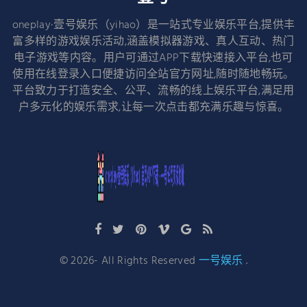
oneplay·壹号娱乐（yihao）是一站式专业娱乐平台,提供丰
富多样的游戏娱乐活动,涵盖模拟器游戏、真人互动、热门
电子游戏等内容。用户可通过APP下载快速接入平台,也可
使用在线登录入口便捷访问全站官方网址,随时随地畅玩。
平台致力于打造安全、公平、流畅的线上娱乐平台,满足用
户多元化的娱乐需求,让每一次点击都充满乐趣与惊喜。
©
2026
- All Rights Reserved
一号娱乐
.