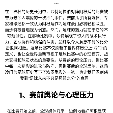
---
在世界杯的历史长河中，沙特阿拉伯对阵阿根廷的比赛被
誉为最令人震惊的一次冷门事件。赛前几乎所有媒体、专
家和球迷都一致认为阿根廷作为足球豪门必将轻松取胜，
而沙特被普遍视为弱旅。然而，足球的魅力就在于它的不
可预测性。在那场比赛中，沙特展现了惊人的战术执行
力、团队协作和顽强的斗志，最终以令人意想不到的比分
击败阿根廷。这场比赛不仅刷新了世界杯历史上“冷门”的
定义，也让全世界重新审视了足球比赛中的心理博弈、战
术安排和球员状态的重要性。从赛前的舆论压力，到比赛
中每一次精彩的进攻与防守，再到赛后的全球反响，这场
冷门为足球历史写下了浓墨重彩的一笔，也让我们深刻感
受到“足球从来不只是强弱之分”的真理。
1、赛前舆论与心理压力
在比赛开始之前，全球媒体几乎一边倒地看好阿根廷获