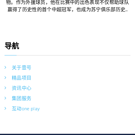
物。作为外援球员，他在比赛中的出色表现不仅帮助球队
赢得了历史性的首个中超冠军，也成为苏宁俱乐部历史...
导航
关于壹号
精品项目
资讯中心
集团服务
互动one play