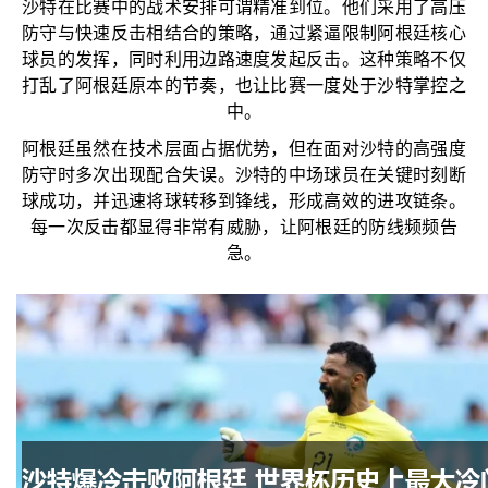
沙特在比赛中的战术安排可谓精准到位。他们采用了高压
防守与快速反击相结合的策略，通过紧逼限制阿根廷核心
球员的发挥，同时利用边路速度发起反击。这种策略不仅
打乱了阿根廷原本的节奏，也让比赛一度处于沙特掌控之
中。
阿根廷虽然在技术层面占据优势，但在面对沙特的高强度
防守时多次出现配合失误。沙特的中场球员在关键时刻断
球成功，并迅速将球转移到锋线，形成高效的进攻链条。
每一次反击都显得非常有威胁，让阿根廷的防线频频告
急。