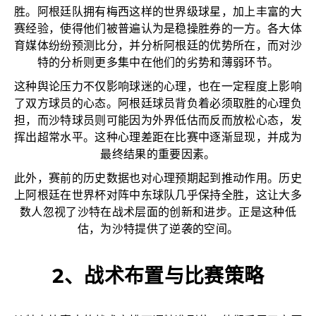
胜。阿根廷队拥有梅西这样的世界级球星，加上丰富的大
赛经验，使得他们被普遍认为是稳操胜券的一方。各大体
育媒体纷纷预测比分，并分析阿根廷的优势所在，而对沙
特的分析则更多集中在他们的劣势和薄弱环节。
这种舆论压力不仅影响球迷的心理，也在一定程度上影响
了双方球员的心态。阿根廷球员背负着必须取胜的心理负
担，而沙特球员则可能因为外界低估而反而放松心态，发
挥出超常水平。这种心理差距在比赛中逐渐显现，并成为
最终结果的重要因素。
此外，赛前的历史数据也对心理预期起到推动作用。历史
上阿根廷在世界杯对阵中东球队几乎保持全胜，这让大多
数人忽视了沙特在战术层面的创新和进步。正是这种低
估，为沙特提供了逆袭的空间。
2、战术布置与比赛策略