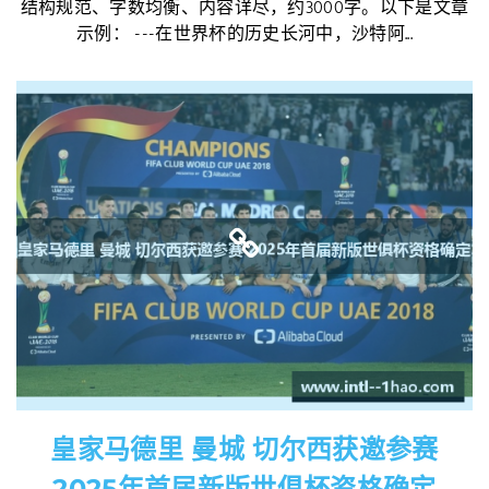
结构规范、字数均衡、内容详尽，约3000字。以下是文章
示例： ---在世界杯的历史长河中，沙特阿...
皇家马德里 曼城 切尔西获邀参赛
2025年首届新版世俱杯资格确定