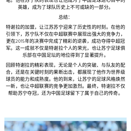
笔。他在苏宁队的表现也让他成为了中国足球迷心目中的
英雄，成为了球队历史上不可或缺的一部分。
总结：
特谢拉的加盟，让江苏苏宁迎来了历史性的时刻。在他的
引领下，苏宁队不仅在中超联赛中展现出强大的竞争力，
更在2015年的决赛中完成了精彩的逆袭，成功夺得中超冠
军。这一成就不仅是特谢拉个人的荣光，也让苏宁足球俱
乐部在中国足坛的地位得到了显著提升。
回顾特谢拉的精彩表现，无论是个人的突破、与队友的配
合，还是在关键时刻的果断出击，都展现了他作为世界级
球员的能力和成熟度。他的到来，让苏宁的足球风格焕然
一新，也让中超联赛的竞争更加激烈。最终，特谢拉不仅
帮助苏宁夺冠，还为中国足球留下了属于自己的传奇。