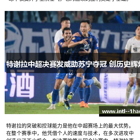
特谢拉的突破和控球能力是他在中超赛场上的最大优势。
在整个赛季中，他凭借个人的速度与技术，在多次进攻中