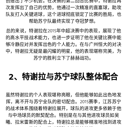
创造出了不少机会。在决赛的第二回合比赛中，特谢拉再
次发挥出了自己的优势，他通过一次精准的直塞球，助攻
队友打入关键进球，这个进球彻底锁定了比赛的胜局，也
帮助苏宁队最终实现了夺冠梦想。
总的来说，特谢拉在2015年中超决赛中的表现，展现了他
的高水平技战术能力，也进一步证明了他在关键比赛中能
够冷静应对并发挥出色的个人能力。在与广州恒大的对决
中，特谢拉无疑是最闪耀的明星，他的表现堪称完美，为
苏宁的胜利立下了赫赫战功。
2、特谢拉与苏宁球队整体配合
虽然特谢拉的个人表现堪称亮眼，但他能够如此出色地发
挥，离不开与苏宁全队的密切配合。2015赛季，江苏苏宁
的战术体系围绕着特谢拉展开，球队的进攻更多依赖于他
与中场球员的默契配合。特别是在与其他进攻球员如吴
曦、拉米雷斯的配合上，特谢拉总是能够精准地找到进攻