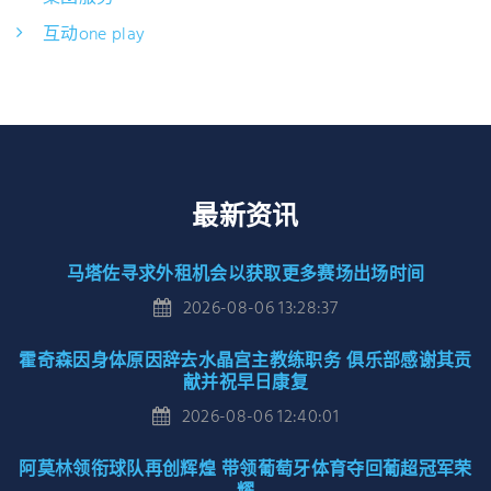
互动one play
最新资讯
马塔佐寻求外租机会以获取更多赛场出场时间
2026-08-06 13:28:37
霍奇森因身体原因辞去水晶宫主教练职务 俱乐部感谢其贡
献并祝早日康复
2026-08-06 12:40:01
阿莫林领衔球队再创辉煌 带领葡萄牙体育夺回葡超冠军荣
耀