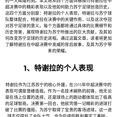
的一大辉煌时刻。本文将从四个方面详细探讨特谢拉在中
超决赛中的精彩表现以及他如何助力苏宁足球创造历史。
这四个方面分别是：特谢拉的个人表现，特谢拉与苏宁球
队整体配合，特谢拉在决赛中的关键作用，以及这次夺冠
对苏宁足球的意义。每个方面都将通过具体的比赛细节和
历史背景，展现特谢拉为苏宁所做出的巨大贡献，及其如
何改变苏宁足球的历史进程。通过这篇文章，读者将更加
了解特谢拉在中超决赛中发威的背后故事，及其为苏宁带
来的荣耀。
1、特谢拉的个人表现
特谢拉作为江苏苏宁的核心外援，在2015年中超决赛中的
表现可谓是登峰造极。作为一名技术娴熟的前锋，他无论
是在场上位置的选择，还是球场上的跑动都体现出了极高
的足球智商。决赛第一回合，他就凭借一记精彩的进球打
破了比赛的僵局，为苏宁取得了宝贵的客场进球。这一进
球不仅提升了全队士气，也为后续的胜利奠定了基础。