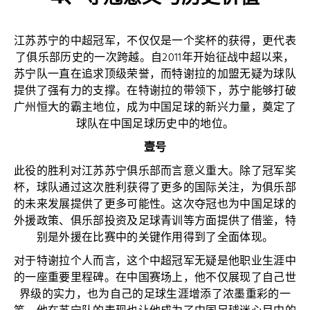
江苏苏宁的中超冠军，不仅仅是一个奖杯的获得，更代表
了俱乐部历史的一次跨越。自2011年开始征战中超以来，
苏宁队一直在追求顶级荣誉，而特谢拉的加盟无疑为球队
提供了强有力的支撑。在特谢拉的带领下，苏宁能够打破
广州恒大的霸主地位，成为中国足球的新兴力量，奠定了
球队在中国足球历史中的地位。
壹号
此役的胜利对江苏苏宁俱乐部而言意义重大。除了冠军奖
杯，球队通过这次胜利获得了更多的国际关注，为俱乐部
的未来发展提供了更多可能性。这次夺冠也为中国足球的
外援政策、俱乐部投资及足球青训等方面提供了借鉴，特
别是外援在比赛中的关键作用得到了全面体现。
对于特谢拉个人而言，这个中超冠军无疑是他职业生涯中
的一座重要里程碑。在中国赛场上，他不仅展现了自己世
界级的实力，也为自己的足球生涯增添了浓墨重彩的一